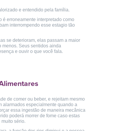
orizado e entendido pela família.
o é erroneamente interpretado como
abam interrompendo esse estagio tão
cas se deterioram, elas passam a maior
 menos. Seus sentidos ainda
ença e ouvir o que você fala.
 Alimentares
ade de comer ou beber, e rejeitam mesmo
icam alarmados especialmente quando a
orçar essa ingestão de maneira mecânica
rido poderá morrer de fome caso estas
muito sério.
ra, a função dos rins diminui e a pessoa