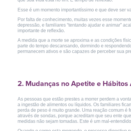
Esse é um momento importantíssimo e que deve ser val
Por falta de conhecimento, muitas vezes esse moment
depressão, e familiares “tentando ajudar e animar” ac
importante de reflexão.
A medida que a morte se aproxima e as condições físi
parte do tempo descansando, dormindo e respondendo
permanecem ativos e são capazes de perceber sua pres
2. Mudanças no Apetite e Hábitos
As pessoas que estão prestes a morrer perdem a vont
a ingestão de alimentos ou líquidos. Os familiares f
perda de peso é muito grande. Uma reação comum é f
através de sondas, porque acreditam que seu ente que
medidas não sejam tomadas. Este é um mal-entendido 
Quando o corpo esta morrendo, o processo digestivo pa